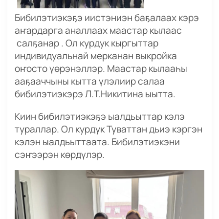
Бибилэтиэкэҕэ иистэниэн баҕалаах кэрэ
аҥардарга аналлаах маастар кылаас
салҕанар . Ол курдук кыргыттар
индивидуальнай мерканан выкройка
оҥосто үөрэнэллэр. Маастар кылааһы
ааҕааччыны кытта үлэлиир салаа
бибилэтиэкэрэ Л.Т.Никитина ыытта.
Киин бибилэтиэкэҕэ ыалдьыттар кэлэ
тураллар. Ол курдук Туваттан дьиэ кэргэн
кэлэн ыалдьыттаата. Бибилэтиэкэни
сэҥээрэн көрдүлэр.