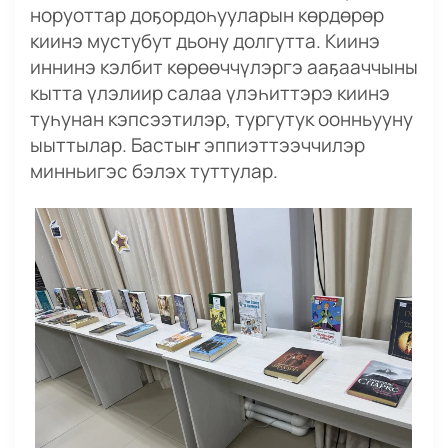
норуоттар доҕордоһууларын көрдөрөр
киинэ мустубут дьону долгутта. Киинэ
иннинэ кэлбит көрөөччүлэргэ ааҕааччыны
кытта үлэлиир салаа үлэһиттэрэ киинэ
туһунан кэпсээтилэр, тургутук оонньууну
ыыттылар. Бастыҥ эппиэттээччилэр
минньигэс бэлэх туттулар.