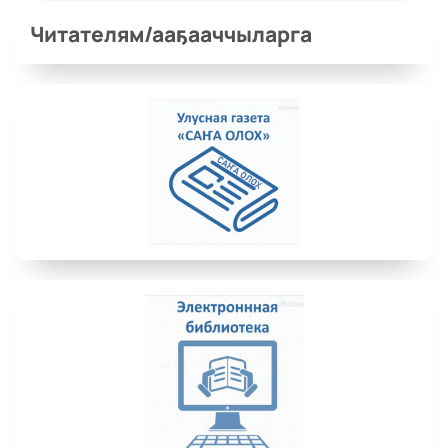
Читателям/ааҕааччыларга