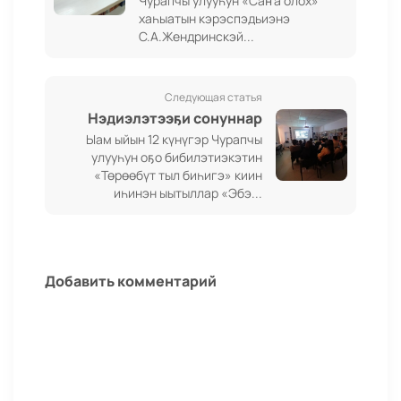
хаһыатын кэрэспэдьиэнэ
С.А.Жендринскэй...
Следующая статья
Нэдиэлэтээҕи сонуннар
Ыам ыйын 12 күнүгэр Чурапчы
улууһун оҕо бибилэтиэкэтин
«Төрөөбүт тыл биһигэ» киин
иһинэн ыытыллар «Эбэ...
Добавить комментарий