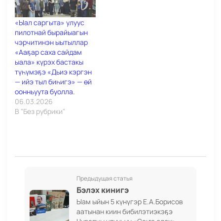
«Ыал саргыта» улуус
пилотнай бырайыагын
чэрчитинэн ыытыллар
«Ааҕар саха сайдам
ыала» күрэх бастакы
түһүмэҕэ «Дьиэ кэргэн
— ийэ тыл биһигэ» — өй
оонньуута буолла.
06.03.2026
В "Без рубрики"
Предыдущая статья
Бэлэх кинигэ
Ыам ыйын 5 күнүгэр Е.А.Борисов
аатынан киин бибилэтиэкэҕэ
Чурапчы улууһун «Саҥа олох»