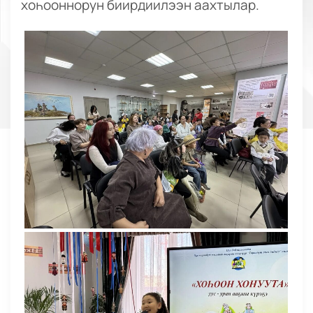
хоһооннорун биирдиилээн аахтылар.