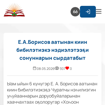
Е.А.Борисов аатынан киин
бибилэтиэкэ нэдиэлэтээҕи
сонуннарын сырдатабыт
08.05.2026
307
0
Ыам ыйын 6 күнүгэр Е. А. Борисов аатынан
киин бибилэтиэкэҕэ Чурапчы нэһилиэгин
уһуйааннарын доруобуйаларынан
хааччахтаах оҕолоругар «Хоһоон