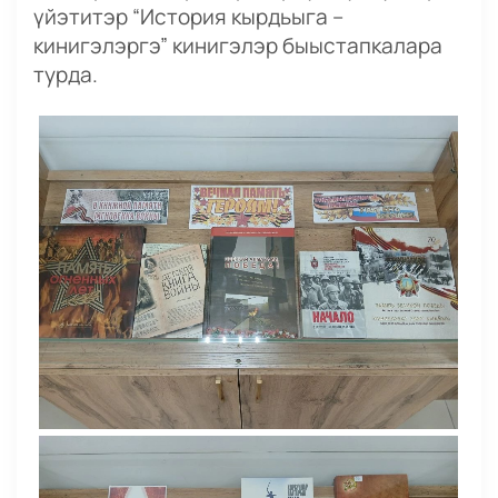
үйэтитэр “История кырдьыга –
кинигэлэргэ” кинигэлэр быыстапкалара
турда.