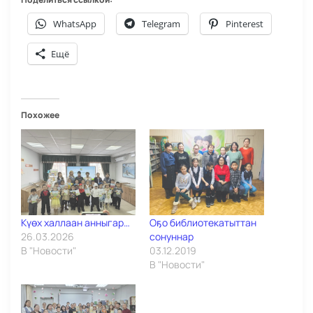
WhatsApp
Telegram
Pinterest
Ещё
Похожее
Күөх халлаан анныгар…
Оҕо библиотекатыттан
26.03.2026
сонуннар
В "Новости"
03.12.2019
В "Новости"