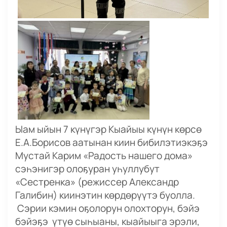
Ыам ыйын 7 күнүгэр Кыайыы күнүн көрсө
Е.А.Борисов аатынан киин бибилэтиэкэҕэ
Мустай Карим «Радость нашего дома»
сэһэнигэр олоҕуран уһуллубут
«Сестренка» (режиссер Александр
Галибин) киинэтин көрдөрүүтэ буолла.
Сэрии кэмин оҕолорун олохторун, бэйэ
бэйэҕэ үтүө сыһыаны, кыайыыга эрэли,