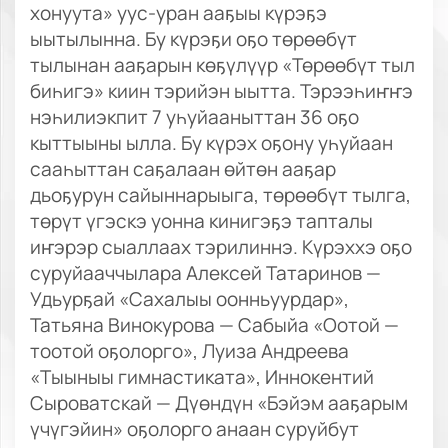
хонуута» уус-уран ааҕыы күрэҕэ
ыытылынна. Бу күрэҕи оҕо төрөөбүт
тылынан ааҕарын көҕүлүүр «Төрөөбүт тыл
биһигэ» киин тэрийэн ыытта. Тэрээһиҥҥэ
нэһилиэкпит 7 уһуйааныттан 36 оҕо
кыттыыны ылла. Бу күрэх оҕону уһуйаан
сааһыттан саҕалаан өйтөн ааҕар
дьоҕурун сайыннарыыга, төрөөбүт тылга,
төрүт үгэскэ уонна кинигэҕэ тапталы
иҥэрэр сыаллаах тэрилиннэ. Күрэххэ оҕо
суруйааччылара Алексей Татаринов —
Удьурҕай «Сахалыы оонньуурдар»,
Татьяна Винокурова — Сабыйа «Оотой —
тоотой оҕолорго», Луиза Андреева
«Тыыныы гимнастиката», Иннокентий
Сыроватскай — Дүөндүн «Бэйэм ааҕарым
үчүгэйин» оҕолорго анаан суруйбут