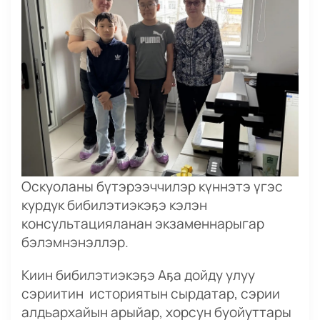
Оскуоланы бүтэрээччилэр күннэтэ үгэс
курдук бибилэтиэкэҕэ кэлэн
консультацияланан экзаменнарыгар
бэлэмнэнэллэр.
Киин бибилэтиэкэҕэ Аҕа дойду улуу
сэриитин историятын сырдатар, сэрии
алдьархайын арыйар, хорсун буойуттары