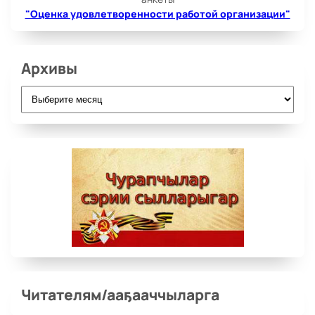
"Оценка удовлетворенности работой организации"
Архивы
Архивы
Читателям/ааҕааччыларга