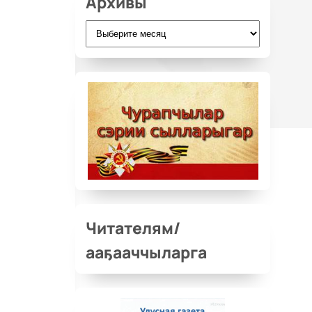
Архивы
Архивы
Читателям/
ааҕааччыларга