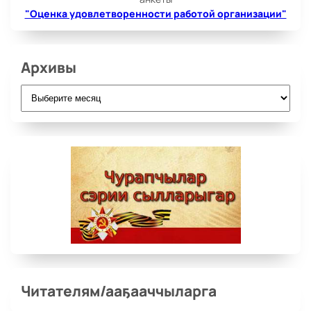
"Оценка удовлетворенности работой организации"
Архивы
Архивы
Читателям/ааҕааччыларга